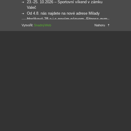
23.-25. 10.2026 – Sportovní víkend v zámku
Valeč
Od 4.8. nás najdete na nové adrese Milady
Horákové 28 a i s novým názvem -Fitness gym
Martiny Zábranské
Vytvořil:
SnadnýWeb
Nahoru
Multisport – od 1.12.2024