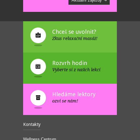
Aktuální zájezdy
Chceš se uvolnit?
Zkus relaxační masáž!
Rozvrh hodin
Vyberte si z našich lekcí
Hledáme lektory
ozvi se nám!
Kontakty
Wellness Centrum