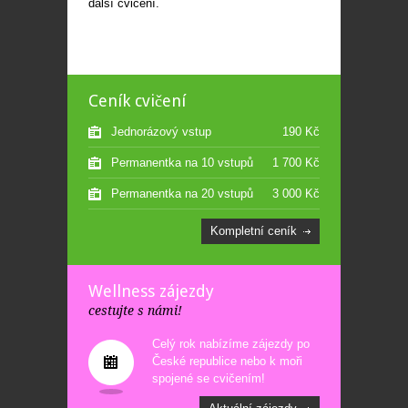
další cvičení.
Ceník cvičení
Jednorázový vstup
190 Kč
Permanentka na 10 vstupů
1 700 Kč
Permanentka na 20 vstupů
3 000 Kč
Kompletní ceník
Wellness zájezdy
cestujte s námi!
Celý rok nabízíme zájezdy po
České republice nebo k moři
spojené se cvičením!