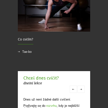
Co cvičím?
Tae-bo
Chceš dnes cvičit?
dnešní lekce
Dnes už není žádné další cvičení.
Podívejte se do
rozvrhu
, kdy je nejbližší